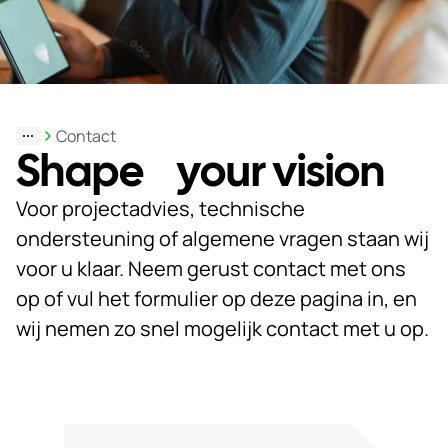
Duurzaamheid
Werken
bij
Contact
Nieuws
Shape your vision
&
Kennis
Voor projectadvies, technische
ondersteuning of algemene vragen staan wij
Particulieren
voor u klaar. Neem gerust contact met ons
KlantPortaal
op of vul het formulier op deze pagina in, en
wij nemen zo snel mogelijk contact met u op.
Contact