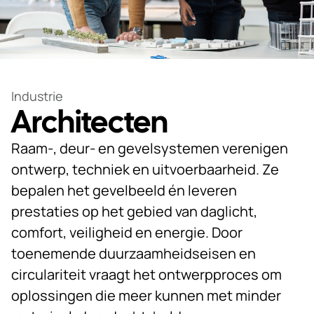
Duurzaamheid
Werken
bij
Industrie
Nieuws
Architecten
&
Kennis
Raam-, deur- en gevelsystemen verenigen
ontwerp, techniek en uitvoerbaarheid. Ze
Particulieren
bepalen het gevelbeeld én leveren
KlantPortaal
prestaties op het gebied van daglicht,
comfort, veiligheid en energie. Door
Contact
toenemende duurzaamheidseisen en
circulariteit vraagt het ontwerpproces om
oplossingen die meer kunnen met minder