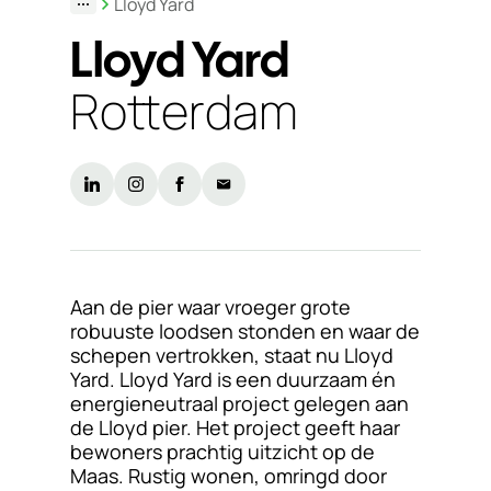
Lloyd Yard
Duurzaamheid
Lloyd Yard
Werken
Rotterdam
bij
Nieuws
&
Kennis
Particulieren
Aan de pier waar vroeger grote
KlantPortaal
robuuste loodsen stonden en waar de
schepen vertrokken, staat nu Lloyd
Contact
Yard. Lloyd Yard is een duurzaam én
energieneutraal project gelegen aan
de Lloyd pier. Het project geeft haar
bewoners prachtig uitzicht op de
Maas. Rustig wonen, omringd door