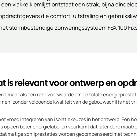
een vlakke klemlijst ontstaat een strak, bijna eindelo
opdrachtgevers die comfort, uitstraling en gebruikskwal
is het stormbestendige zonweringssysteem FSX 100 Fix
at is relevant voor ontwerp en opd
naderd, maar als een randvoorwaarde om de totale energiepresta
men: zonder voldoende kwaliteit van de gebouwschil is het vr
et vroeg integreren van isolatiekeuzes in het ontwerp. Een ho
ns op een beter energielabel en voorkomt dat later dure maatre
 dat matige schilprestaties worden gecompenseerd met techni