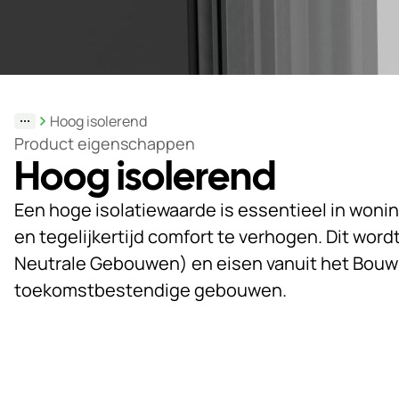
Duurzaamheid
Werken
bij
Hoog isolerend
Nieuws
Product eigenschappen
&
Hoog isolerend
Kennis
Een hoge isolatiewaarde is essentieel in woni
Particulieren
en tegelijkertijd comfort te verhogen. Dit wor
KlantPortaal
Neutrale Gebouwen) en eisen vanuit het Bouwbe
toekomstbestendige gebouwen.
Contact