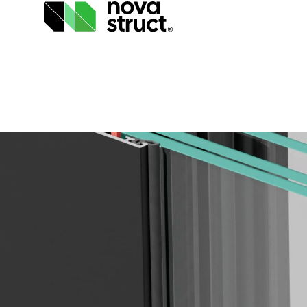
Producten
Industrieën
Inspiratie
Support
& Tools
Over
ons