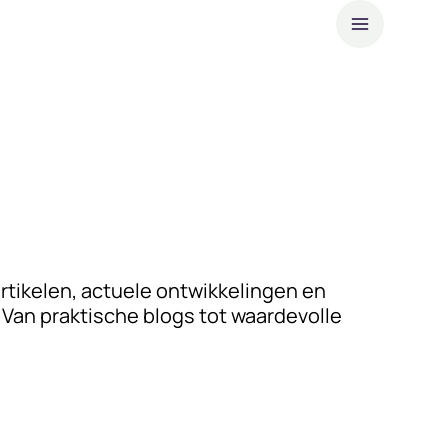
Over 
Duur
Werke
Nieuw
Partic
Klan
artikelen, actuele ontwikkelingen en
Van praktische blogs tot waardevolle