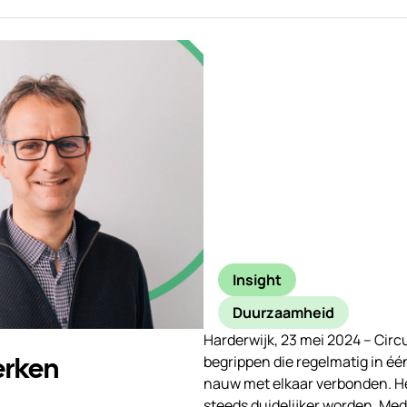
Insight
Duurzaamheid
Harderwijk, 23 mei 2024 – Circ
werken
begrippen die regelmatig in éé
nauw met elkaar verbonden. H
steeds duidelijker worden. Me