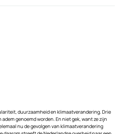
ulariteit, duurzaamheid en klimaatverandering. Drie
n adem genoemd worden. En niet gek, want ze zijn
elemaal nu de gevolgen van klimaatverandering
de daarom streeft de Nederlandse overheid naar een