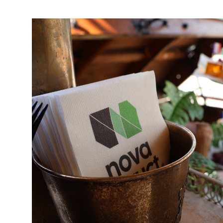
Duurzaamheid
Werken
bij
Nieuws
&
Kennis
Particulieren
KlantPortaal
Contact