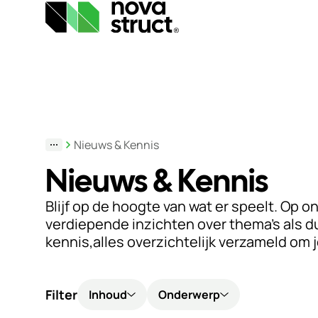
Producten
Industrieën
Nieuws & Kennis
Nieuws & Kennis
Inspiratie
Blijf op de hoogte van wat er speelt. Op 
Support
verdiepende inzichten over thema’s als d
& Tools
kennis,alles overzichtelijk verzameld om j
Over
Filter
Inhoud
Onderwerp
ons