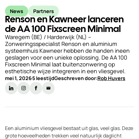
Duurzaamheid
News
Partners
Renson en Kawneer lanceren
Werken
de AA 100 Fixscreen Minimal
bij
Waregem (BE) / Harderwijk (NL) –
Zonweringsspecialist Renson en aluminium
Nieuws
systeemhuis Kawneer hebben de handen ineen
&
geslagen voor een unieke oplossing. De AA 100
Kennis
Fixscreen Minimal laat buitenzonwering op
esthetische wijze integreren in een vliesgevel.
Particulieren
mei 1, 2026
5 leestijd
Geschreven door:
Rob Huvers
KlantPortaal
Contact
Een aluminium vliesgevel bestaat uit glas, veel glas. Deze
grote hoeveelheden trekken veel natuurlijk daglicht