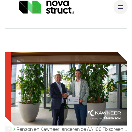
O
Producten
W
Industrieën
N
P
Inspiratie
Support
& Tools
Over
ons
Renson en Kawneer lanceren de AA 100 Fixscreen Minimal