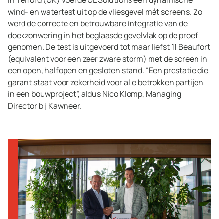
In Telford (UK) voerde UL Solutions een dynamische
wind- en watertest uit op de vliesgevel mét screens. Zo
werd de correcte en betrouwbare integratie van de
doekzonwering in het beglaasde gevelvlak op de proef
genomen. De test is uitgevoerd tot maar liefst 11 Beaufort
(equivalent voor een zeer zware storm) met de screen in
een open, halfopen en gesloten stand. “Een prestatie die
garant staat voor zekerheid voor alle betrokken partijen
in een bouwproject”, aldus Nico Klomp, Managing
Director bij Kawneer.