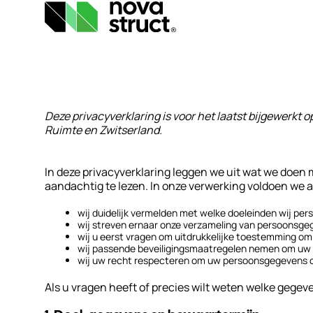
Producten
Deze privacyverklaring is voor het laatst bijgewerkt
Industrieën
Ruimte en Zwitserland.
Inspiratie
In deze privacyverklaring leggen we uit wat we doen
aandachtig te lezen. In onze verwerking voldoen we 
Support
wij duidelijk vermelden met welke doeleinden wij per
wij streven ernaar onze verzameling van persoonsgeg
& Tools
wij u eerst vragen om uitdrukkelijke toestemming o
wij passende beveiligingsmaatregelen nemen om uw 
wij uw recht respecteren om uw persoonsgegevens op 
Over
Als u vragen heeft of precies wilt weten welke gege
ons