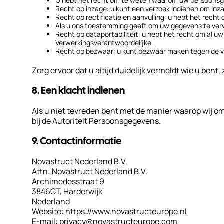
U hebt het recht om te weten waarom uw persoonsge
Recht op inzage: u kunt een verzoek indienen om inz
Recht op rectificatie en aanvulling: u hebt het recht
Als u ons toestemming geeft om uw gegevens te verwe
Recht op dataportabiliteit: u hebt het recht om al u
Verwerkingsverantwoordelijke.
Recht op bezwaar: u kunt bezwaar maken tegen de ve
Zorg ervoor dat u altijd duidelijk vermeldt wie u ben
8. Een klacht indienen
Als u niet tevreden bent met de manier waarop wij o
bij de Autoriteit Persoonsgegevens.
9. Contactinformatie
Novastruct Nederland B.V.
Attn: Novastruct Nederland B.V.
Archimedesstraat 9
3846CT, Harderwijk
Nederland
Website:
https://www.novastructeurope.nl
E-mail:
privacy@
novastructeurope.com