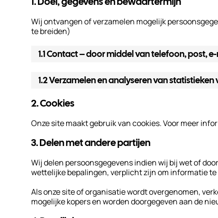
1. Doel, gegevens en bewaartermijn
Duurzaamheid
Wij ontvangen of verzamelen mogelijk persoonsgegev
te breiden)
Werken
bij
1.1 Contact – door middel van telefoon, post, 
Nieuws
1.2 Verzamelen en analyseren van statistieken
&
Kennis
2. Cookies
Particulieren
Onze site maakt gebruik van cookies. Voor meer infor
KlantPortaal
3. Delen met andere partijen
Wij delen persoonsgegevens indien wij bij wet of do
Contact
wettelijke bepalingen, verplicht zijn om informatie t
Als onze site of organisatie wordt overgenomen, ver
mogelijke kopers en worden doorgegeven aan de nie