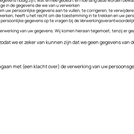
gevens nodig zijn, wat ermee gebeurt en hoe lang deze worden bewa
age in de gegevens die we van u verwerken
 om uw persoonlijke gegevens aan te vullen, te corrigeren, te verwijder
rken, heeft u het recht om die toestemming in te trekken en uw perso
w persoonlijke gegevens op te vragen bij de Verwerkingsverantwoordelij
rwerking van uw gegevens. Wij komen hieraan tegemoet, tenzij er geg
t, zodat we er zeker van kunnen zijn dat we geen gegevens van 
mgaan met (een klacht over) de verwerking van uw persoonsgeg