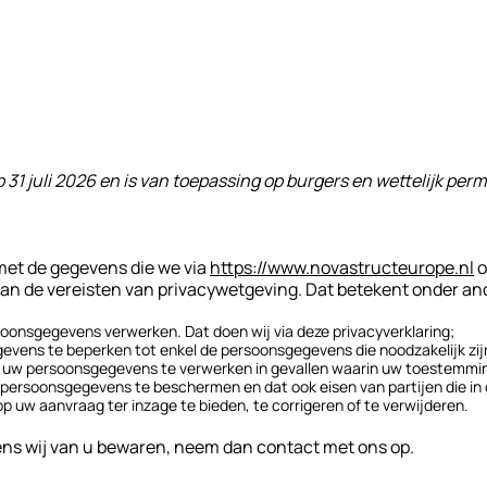
 op 31 juli 2026 en is van toepassing op burgers en wettelijk
 met de gegevens die we via
https://www.novastructeurope.nl
o
aan de vereisten van privacywetgeving. Dat betekent onder an
soonsgegevens verwerken. Dat doen wij via deze privacyverklaring;
evens te beperken tot enkel de persoonsgegevens die noodzakelijk zijn
m uw persoonsgegevens te verwerken in gevallen waarin uw toestemming
persoonsgegevens te beschermen en dat ook eisen van partijen die i
uw aanvraag ter inzage te bieden, te corrigeren of te verwijderen.
vens wij van u bewaren, neem dan contact met ons op.