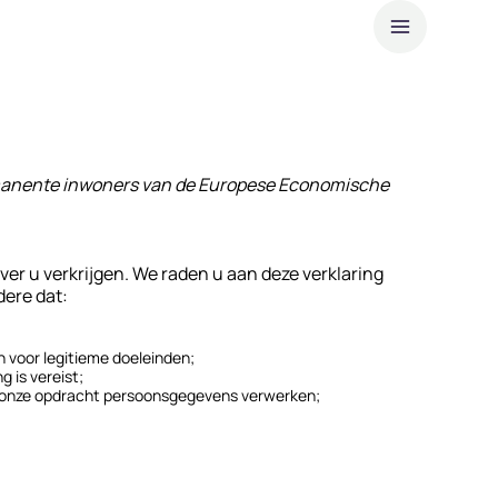
Over 
Duur
 permanente inwoners van de Europese Economische
Werke
Nieuw
Partic
ver u verkrijgen. We raden u aan deze verklaring
dere dat:
Klan
 voor legitieme doeleinden;
 is vereist;
n onze opdracht persoonsgegevens verwerken;