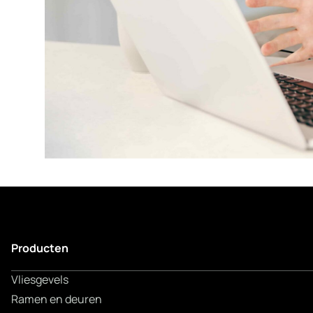
Producten
Vliesgevels
Ramen en deuren