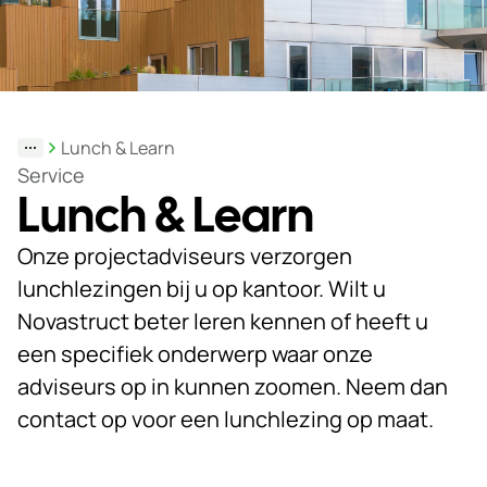
Duurzaamheid
Werken
bij
Lunch & Learn
Nieuws
Service
&
Lunch & Learn
Kennis
Onze projectadviseurs verzorgen
Particulieren
lunchlezingen bij u op kantoor. Wilt u
KlantPortaal
Novastruct beter leren kennen of heeft u
een specifiek onderwerp waar onze
Contact
adviseurs op in kunnen zoomen. Neem dan
contact op voor een lunchlezing op maat.