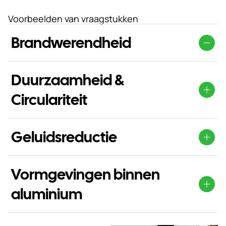
Voorbeelden van vraagstukken
Brandwerendheid
Hoe aluminium systemen bijdragen aan veilige gevels.
Duurzaamheid &
Circulariteit
Van MPG en NMD tot Paris Proof en EPD.
Geluidsreductie
Slimme oplossingen voor geluidbelaste gevels.
Vormgevingen binnen
aluminium
Esthetisch én technisch sterk.