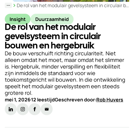
De rol van het modulair gevelsysteem in circulair bouwen en hergebruik
Duurzaamheid
Insight
Duurzaamheid
Werken
De rol van het modulair
bij
gevelsysteem in circulair
bouwen en hergebruik
Nieuws
&
De bouw verschuift richting circulariteit. Niet
alleen omdat het moet, maar omdat het slimmer
Kennis
is. Hergebruik, minder verspilling en flexibiliteit
zijn inmiddels de standaard voor wie
Particulieren
toekomstgericht wil bouwen. In die ontwikkeling
speelt het modulair gevelsysteem een steeds
KlantPortaal
grotere rol.
mei 1, 2026
12 leestijd
Geschreven door:
Rob Huvers
Contact