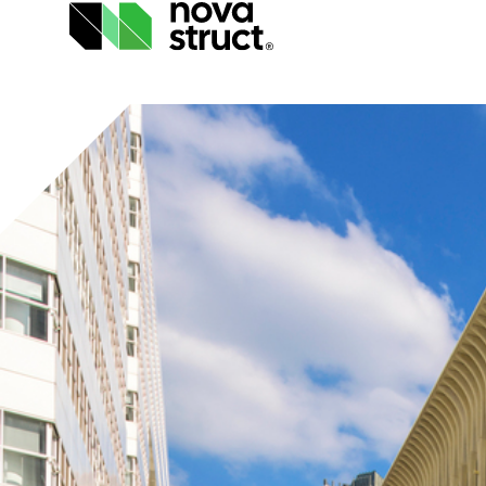
Producten
Industrieën
Inspiratie
Support
& Tools
Over
ons