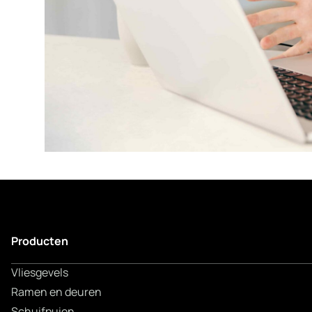
Producten
Vliesgevels
Ramen en deuren
Schuifpuien