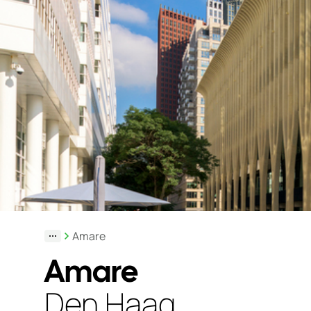
Duurzaamheid
Werken
bij
Nieuws
&
Kennis
Particulieren
KlantPortaal
Contact
Amare
Amare
Den Haag