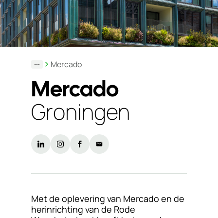
Duurzaamheid
Werken
bij
Mercado
Nieuws
Mercado
&
Kennis
Groningen
Particulieren
KlantPortaal
Contact
Met de oplevering van Mercado en de
herinrichting van de Rode