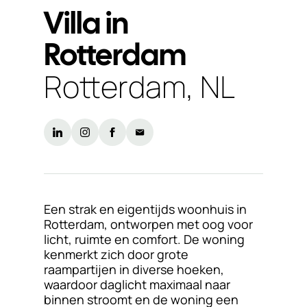
Villa in
Duurzaamheid
Rotterdam
Werken
bij
Rotterdam, NL
Nieuws
&
Kennis
Particulieren
KlantPortaal
Een strak en eigentijds woonhuis in
Rotterdam, ontworpen met oog voor
Contact
licht, ruimte en comfort. De woning
kenmerkt zich door grote
raampartijen in diverse hoeken,
waardoor daglicht maximaal naar
binnen stroomt en de woning een