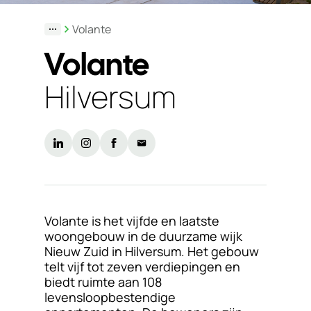
Duurzaamheid
Volante
Werken
Volante
bij
Hilversum
Nieuws
&
Kennis
Particulieren
KlantPortaal
Volante is het vijfde en laatste
Contact
woongebouw in de duurzame wijk
Nieuw Zuid in Hilversum. Het gebouw
telt vijf tot zeven verdiepingen en
biedt ruimte aan 108
levensloopbestendige