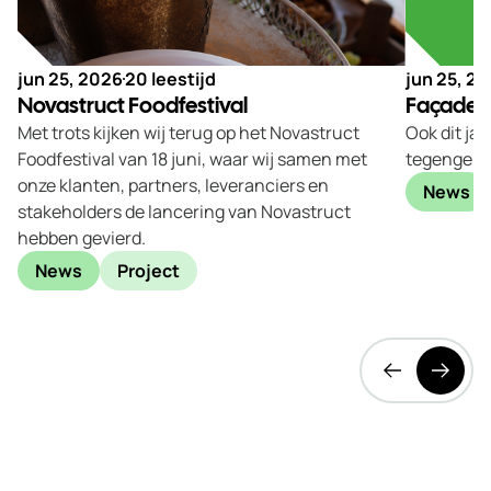
jun 25, 2026
20 leestijd
jun 25, 2
Novastruct Foodfestival
Façades
Met trots kijken wij terug op het Novastruct
Ook dit ja
Foodfestival van 18 juni, waar wij samen met
tegengeko
onze klanten, partners, leveranciers en
News
stakeholders de lancering van Novastruct
hebben gevierd.
News
Project