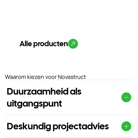
Alle producten
Waarom kiezen voor Novastruct
Duurzaamheid als
uitgangspunt
Duurzaamheid is een vaste pijler binnen Novastruct. Het
portfolio omvat onder andere Cradle to
Deskundig projectadvies
Cradle‑gecertificeerde en passiefhuisgeschikte raam-