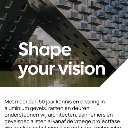
Duurzaamheid
Werken
bij
Shape
Nieuws
&
Kennis
your vision
Particulieren
KlantPortaal
Contact
Met meer dan 50 jaar kennis en ervaring in
aluminium gevels, ramen en deuren
ondersteunen wij architecten, aannemers en
gevelspecialisten al vanaf de vroege projectfase.
We denken actief mee over ontwerp, technische