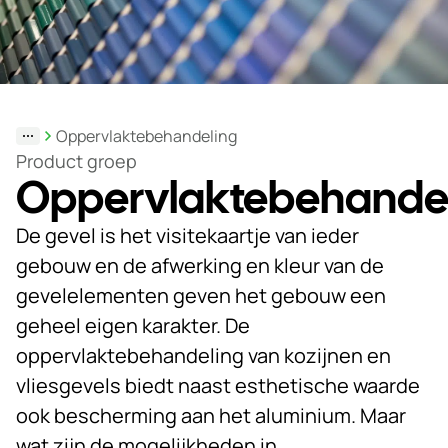
Duurzaamheid
Werken
bij
Oppervlaktebehandeling
Nieuws
Product groep
&
Oppervlaktebehande
Kennis
De gevel is het visitekaartje van ieder
Particulieren
gebouw en de afwerking en kleur van de
KlantPortaal
gevelelementen geven het gebouw een
geheel eigen karakter. De
Contact
oppervlaktebehandeling van kozijnen en
vliesgevels biedt naast esthetische waarde
ook bescherming aan het aluminium. Maar
wat zijn de mogelijkheden in