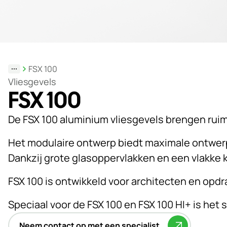
Duurzaamheid
Werken
bij
FSX 100
Nieuws
Vliesgevels
&
FSX 100
Kennis
De FSX 100 aluminium vliesgevels brengen rui
Particulieren
Het modulaire ontwerp biedt maximale ontwerp
KlantPortaal
Dankzij grote glasoppervlakken en een vlakke k
Contact
FSX 100 is ontwikkeld voor architecten en opdra
Speciaal voor de FSX 100 en FSX 100 HI+ is h
Neem contact op met een specialist