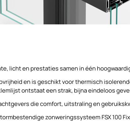
mte, licht en prestaties samen in één hoogwaard
vrijheid en is geschikt voor thermisch isolere
lemlijst ontstaat een strak, bijna eindeloos geve
chtgevers die comfort, uitstraling en gebruikskwa
et stormbestendige zonweringssysteem FSX 100 Fi