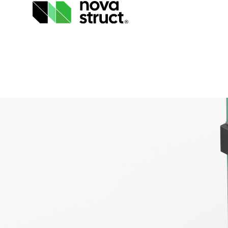
Producten
Industrieën
Inspiratie
Support
& Tools
Over
ons