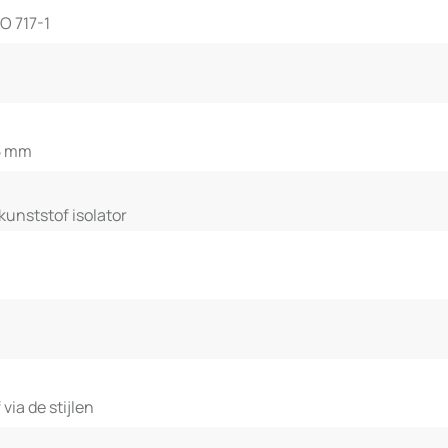
O 717-1
75 mm
unststof isolator
ia de stijlen