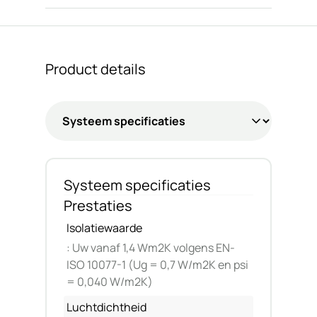
Dankzij de modulaire opbouw en meerdere
Neem contact op met de
De SLX 4110 biedt uitstekende wind- en
uitvoeringsmogelijkheden – als schuif- én
specialist
waterdichtheid en is een
hefschuifsysteem – biedt het systeem
toekomstbestendige keuze met langdurige
flexibiliteit in toepassing en betrouwbare
prestaties.
Product details
prestaties onder uiteenlopende
omstandigheden.
Systeem specificaties
Prestaties
Isolatiewaarde
: Uw vanaf 1,4 Wm2K volgens EN-
ISO 10077-1 (Ug = 0,7 W/m2K en psi
= 0,040 W/m2K)
Luchtdichtheid