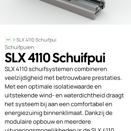
Duurzaamheid
Werken
bij
SLX 4110 Schuifpui
Nieuws
Schuifpuien
&
SLX 4110 Schuifpui
Kennis
SLX 4110 schuifsystemen combineren
Particulieren
veelzijdigheid met betrouwbare prestaties.
KlantPortaal
Met een optimale isolatiewaarde en
uitstekende wind- en waterdichtheid draagt
Contact
het systeem bij aan een comfortabel en
energiezuinig binnenklimaat. Dankzij de
modulaire opbouw en meerdere
uitvoeringsmogelijkheden is de SLX 4110